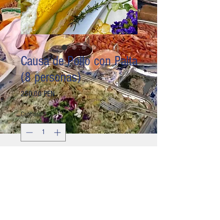
Causa de Pollo con Palta
(8 personas)
Precio
250,00 PEN
Cantidad
*
Agregar al carrito
Realizar compra
Para 8-10 personas