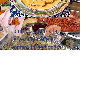
Lomo de Cerdo a la
Cerveza Morena y
Romero (4 personas)
Precio
180,00 PEN
Agregar al carrito
Realizar compra